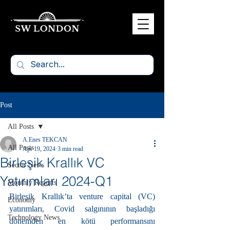
Post
All Posts
A.Enes TEKCAN
All Posts
Apr 19, 2024
3 min read
Birleşik Krallık VC
Sector News
Yatırımları 2024-Q1
Monthly Reports
Birleşik Krallık’ta venture capital (VC) 
Economy
yatırımları, Covid salgınının başladığı 
Technology News
dönemden en kötü performansını 