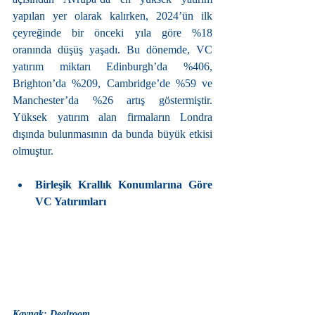
yapılan yer olarak kalırken, 2024’ün ilk 
çeyreğinde bir önceki yıla göre %18 
oranında düşüş yaşadı. Bu dönemde, VC 
yatırım miktarı Edinburgh’da %406, 
Brighton’da %209, Cambridge’de %59 ve 
Manchester’da %26 artış göstermiştir. 
Yüksek yatırım alan firmaların Londra 
dışında bulunmasının da bunda büyük etkisi 
olmuştur.
Birleşik Krallık Konumlarına Göre 
VC Yatırımları
Kaynak: Dealroom