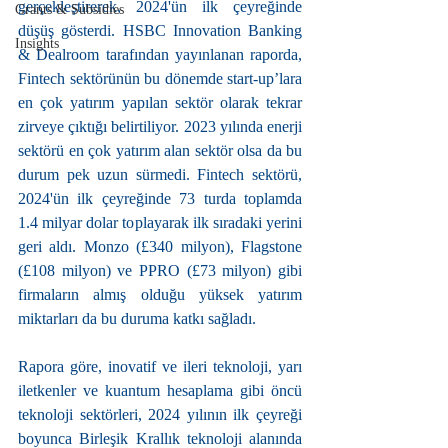
gerçekleştirerek, 2024'ün ilk çeyreğinde 
Grants & Subsidies
düşüş gösterdi. HSBC Innovation Banking 
Insights
& Dealroom tarafından yayınlanan raporda, 
Fintech sektörünün bu dönemde start-up’lara 
en çok yatırım yapılan sektör olarak tekrar 
zirveye çıktığı belirtiliyor. 2023 yılında enerji 
sektörü en çok yatırım alan sektör olsa da bu 
durum pek uzun sürmedi. Fintech sektörü, 
2024'ün ilk çeyreğinde 73 turda toplamda 
1.4 milyar dolar toplayarak ilk sıradaki yerini 
geri aldı. Monzo (£340 milyon), Flagstone 
(£108 milyon) ve PPRO (£73 milyon) gibi 
firmaların almış olduğu yüksek yatırım 
miktarları da bu duruma katkı sağladı.
Rapora göre, inovatif ve ileri teknoloji, yarı 
iletkenler ve kuantum hesaplama gibi öncü 
teknoloji sektörleri, 2024 yılının ilk çeyreği 
boyunca Birleşik Krallık teknoloji alanında 