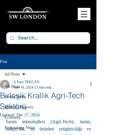
Post
All Posts
A.Enes TEKCAN
All Posts
Nov 19, 2024
13 min read
Birleşik Krallık Agri-Tech
Sector News
Sektörü
Monthly Reports
Updated:
Dec 27, 2024
Economy
Tarım teknolojileri (Agri-Tech); tarım, 
Technology News
bahçecilik, su ürünleri yetiştiriciliği ve 