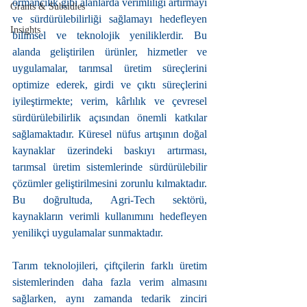
ormancılık gibi alanlarda verimliliği artırmayı 
Grants & Subsidies
ve sürdürülebilirliği sağlamayı hedefleyen 
Insights
bilimsel ve teknolojik yeniliklerdir. Bu 
alanda geliştirilen ürünler, hizmetler ve 
uygulamalar, tarımsal üretim süreçlerini 
optimize ederek, girdi ve çıktı süreçlerini 
iyileştirmekte; verim, kârlılık ve çevresel 
sürdürülebilirlik açısından önemli katkılar 
sağlamaktadır. Küresel nüfus artışının doğal 
kaynaklar üzerindeki baskıyı artırması, 
tarımsal üretim sistemlerinde sürdürülebilir 
çözümler geliştirilmesini zorunlu kılmaktadır. 
Bu doğrultuda, Agri-Tech sektörü, 
kaynakların verimli kullanımını hedefleyen 
yenilikçi uygulamalar sunmaktadır.
Tarım teknolojileri, çiftçilerin farklı üretim 
sistemlerinden daha fazla verim almasını 
sağlarken, aynı zamanda tedarik zinciri 