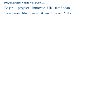
geçeceğine karar verecektir.
Başarılı projeler, Innovate UK tarafından, 
İnovasyon Finansman Hizmeti aracılığıyla 
yarışmanın bir sonraki aşamasına, Full Stage 
Application, başvurmaya davet edilecektir. 
Bu aşamaya kalan firmalar hibelerden 
yararlanmaya hak kazanacaktır.
Başvuruların sonucu ve Outline Stage 
başvurusuyla ilgili geri bildirimler, ATI'nin 
yayınladığı bildirim tarihinde paylaşılacaktır.