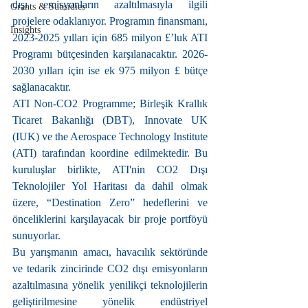
dışı emisyonların azaltılmasıyla ilgili 
Grants & Subsidies
projelere odaklanıyor. Programın finansmanı, 
Insights
2023-2025 yılları için 685 milyon £’luk ATI 
Programı bütçesinden karşılanacaktır. 2026-
2030 yılları için ise ek 975 milyon £ bütçe 
sağlanacaktır.
ATI Non-CO2 Programme; Birleşik Krallık 
Ticaret Bakanlığı (DBT), Innovate UK 
(IUK) ve the Aerospace Technology Institute 
(ATI) tarafından koordine edilmektedir. Bu 
kuruluşlar birlikte, ATI'nin CO2 Dışı 
Teknolojiler Yol Haritası da dahil olmak 
üzere, “Destination Zero” hedeflerini ve 
önceliklerini karşılayacak bir proje portföyü 
sunuyorlar.
Bu yarışmanın amacı, havacılık sektöründe 
ve tedarik zincirinde CO2 dışı emisyonların 
azaltılmasına yönelik yenilikçi teknolojilerin 
geliştirilmesine yönelik endüstriyel 