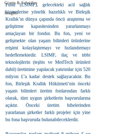
Grants & Subsidies
Fund (LSIMF), gelecekteki acil sağlık 
hizmetlerine yönelik hazırlıklı ve Birleşik 
Insights
Krallık’ın dünya çapında öncü araştırma ve 
geliştirme kapasitesinden yararlanmayı 
amaçlayan bir fondur. Bu fon, yeni ve 
gelişmekte olan yaşam bilimleri ürünlerine 
erişimi kolaylaştırmayı ve hızlandırmayı 
hedeflemektedir. LSIMF, ilaç ve tıbbi 
teknolojilerin (teşhis ve MedTech ürünleri 
dahil) üretimine yapılacak yatırımlar için 520 
milyon £’a kadar destek sağlayacaktır. Bu 
fon, Birleşik Krallık Hükümeti’nin önceki 
yaşam bilimleri üretim fonlarından farklı 
olarak, tüm uygun şirketlerin başvurularına 
açıktır. Önceki üretim hibelerinden 
yararlanan şirketler farklı projeler için yine 
bu fona başvuruda bulunabileceklerdir.
Başvurular, toplam maliyeti 8 milyon £ ve 