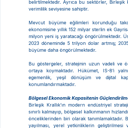
belirtilmektedir. Ayrıca bu sektörler, Birleşi
verimlilik seviyesine sahiptir.
Mevcut büyüme eğilimleri korunduğu takdi
ekonomisine yıllık 152 milyar sterlin ek Gayr
milyon yeni iş yaratacağı öngörülmektedir. Üst
2023 döneminde 5 trilyon dolar artmış; 2035’e
büyüme daha öngörülmektedir.
Bu göstergeler, stratejinin uzun vadeli ve ön
ortaya koymaktadır. Hükümet, IS-8’i yalnı
egemenlik, yeşil dönüşüm ve dijital kapas
konumlandırmaktadır.
Bölgesel Ekonomik Kapasitenin Güçlendirilm
Birleşik Krallık’ın modern endüstriyel strate
sınırlı kalmayıp, bölgesel kalkınmanın hızlandırı
önceliklerinden biri olarak tanımlamaktadır. 
yayılması, yerel yetkinliklerin geliştirilmes