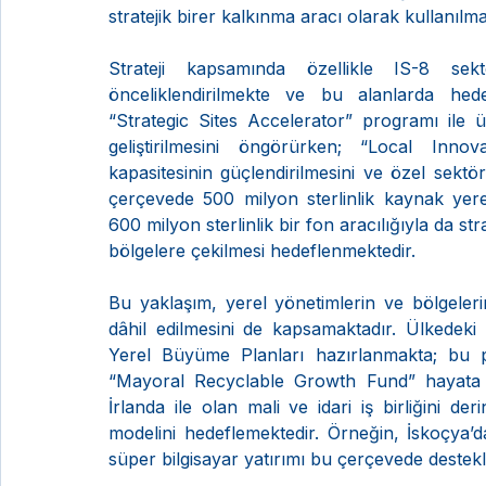
stratejik birer kalkınma aracı olarak kullanılm
Strateji kapsamında özellikle IS-8 sekt
önceliklendirilmekte ve bu alanlarda hede
“Strategic Sites Accelerator” programı ile ül
geliştirilmesini öngörürken; “Local Inno
kapasitesinin güçlendirilmesini ve özel sektö
çerçevede 500 milyon sterlinlik kaynak yerel 
600 milyon sterlinlik bir fon aracılığıyla da str
bölgelere çekilmesi hedeflenmektedir.
Bu yaklaşım, yerel yönetimlerin ve bölgeleri
dâhil edilmesini de kapsamaktadır. Ülkedeki b
Yerel Büyüme Planları hazırlanmakta; bu pla
“Mayoral Recyclable Growth Fund” hayata geç
İrlanda ile olan mali ve idari iş birliğini der
modelini hedeflemektedir. Örneğin, İskoçya’
süper bilgisayar yatırımı bu çerçevede destek