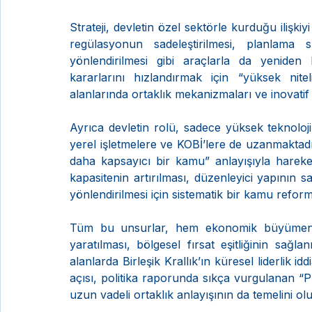
Strateji, devletin özel sektörle kurduğu ilişkiy
regülasyonun sadeleştirilmesi, planlama s
yönlendirilmesi gibi araçlarla da yeniden
kararlarını hızlandırmak için “yüksek nitel
alanlarında ortaklık mekanizmaları ve inovatif k
Ayrıca devletin rolü, sadece yüksek teknolojil
yerel işletmelere ve KOBİ’lere de uzanmaktad
daha kapsayıcı bir kamu” anlayışıyla hareke
kapasitenin artırılması, düzenleyici yapının sad
yönlendirilmesi için sistematik bir kamu reform
Tüm bu unsurlar, hem ekonomik büyümenin h
yaratılması, bölgesel fırsat eşitliğinin sağlan
alanlarda Birleşik Krallık’ın küresel liderlik i
açısı, politika raporunda sıkça vurgulanan “P
uzun vadeli ortaklık anlayışının da temelini ol