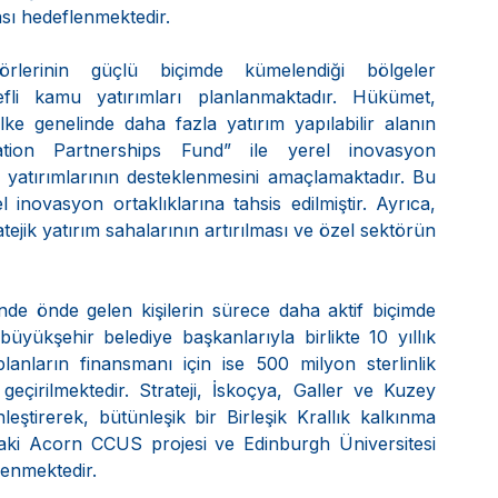
ası hedeflenmektedir.
örlerinin güçlü biçimde kümelendiği bölgeler 
fli kamu yatırımları planlanmaktadır. Hükümet, 
ke genelinde daha fazla yatırım yapılabilir alanın 
vation Partnerships Fund” ile yerel inovasyon 
r yatırımlarının desteklenmesini amaçlamaktadır. Bu 
inovasyon ortaklıklarına tahsis edilmiştir. Ayrıca, 
atejik yatırım sahalarının artırılması ve özel sektörün 
nde önde gelen kişilerin sürece daha aktif biçimde 
üyükşehir belediye başkanlarıyla birlikte 10 yıllık 
nların finansmanı için ise 500 milyon sterlinlik 
irilmektedir. Strateji, İskoçya, Galler ve Kuzey 
inleştirerek, bütünleşik bir Birleşik Krallık kalkınma 
daki Acorn CCUS projesi ve Edinburgh Üniversitesi 
lenmektedir.