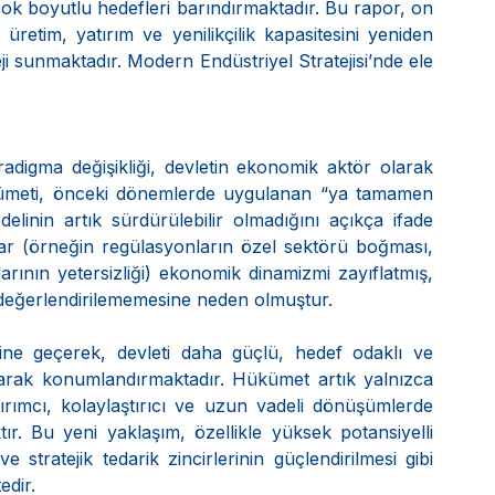
çok boyutlu hedefleri barındırmaktadır. Bu rapor, on 
n üretim, yatırım ve yenilikçilik kapasitesini yeniden 
i sunmaktadır. Modern Endüstriyel Stratejisi’nde ele 
digma değişikliği, devletin ekonomik aktör olarak 
ükümeti, önceki dönemlerde uygulanan “ya tamamen 
inin artık sürdürülebilir olmadığını açıkça ifade 
ar (örneğin regülasyonların özel sektörü boğması, 
larının yetersizliği) ekonomik dinamizmi zayıflatmış, 
ce değerlendirilememesine neden olmuştur.
sine geçerek, devleti daha güçlü, hedef odaklı ve 
larak konumlandırmaktadır. Hükümet artık yalnızca 
ırımcı, kolaylaştırıcı ve uzun vadeli dönüşümlerde 
ır. Bu yeni yaklaşım, özellikle yüksek potansiyelli 
ve stratejik tedarik zincirlerinin güçlendirilmesi gibi 
edir.