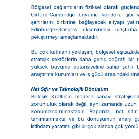
Bölgesel bağlantıların fiziksel olarak güçlendi
Oxford-Cambridge büyüme koridoru gibi yük
şehirlerini birbirine bağlayacak altyapı yatı
Edinburgh-Glasgow eksenindeki ulaştırma 
pekiştirmeyi amaçlamaktadır.
Bu çok katmanlı yaklaşım, bölgesel eşitsizlikler
stratejik sektörlerin daha geniş coğrafi bir 
yüksek büyüme potansiyeline sahip şehir böl
araştırma kurumları ve iş gücü arasındaki sine
Net Sıfır ve Teknolojik Dönüşüm
Birleşik Krallık’ın modern sanayi stratejisi
zorunluluk olarak değil, aynı zamanda uzun v
konumlandırılmaktadır. Raporda, net sıfı
tanımlanmakta ve bu dönüşümün enerji güvenl
istihdam yaratımı gibi birçok alanda çok yönlü