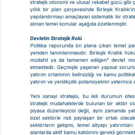
stratejik otonomi ve ulusal rekabet gücü gibi 
yıllık bir plan çerçevesinde Birleşik Krallık’ı
yapılandırmayı amaçlayan sistematik bir stratej
alınan temel konular aşağıda özetlenmiştir.
Devletin Stratejik Rolü
Politika raporunda ön plana çıkan temel para
yeniden tanımlanmasıdır. Birleşik Krallık h
müdahil ya da tamamen edilgen” devlet model
etmektedir. Geçmişte yaşanan yapısal sorunl
yatırım ortamının belirsizliği ve kamu politika
yatırım ve yenilikçilik potansiyelinin yeterin
Yeni sanayi stratejisi, bu ikili durumun öte
stratejik müdahalelerde bulunan bir aktör o
piyasa düzenleyicisi değil, aynı zamanda yat
özel sektörle risk paylaşan bir ortak olacakt
sektörlerin gelişimi, temel altyapı yatırımları 
alanlarda aktif kamu katılımını gerekli görmekt