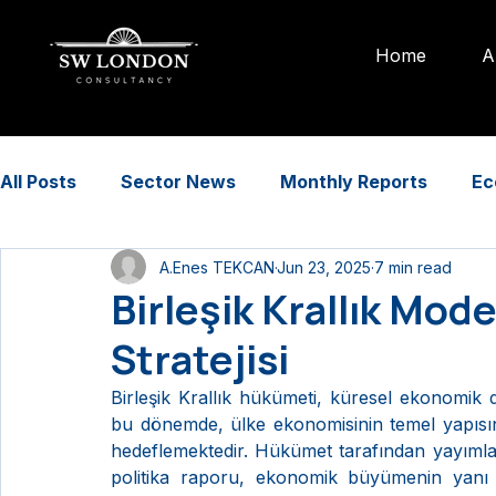
Home
A
All Posts
Sector News
Monthly Reports
Ec
A.Enes TEKCAN
Jun 23, 2025
7 min read
Insights
Birleşik Krallık Mod
Stratejisi
Birleşik Krallık hükümeti, küresel ekonomik dü
bu dönemde, ülke ekonomisinin temel yapısın
hedeflemektedir. Hükümet tarafından yayıml
politika raporu, ekonomik büyümenin yanı sı