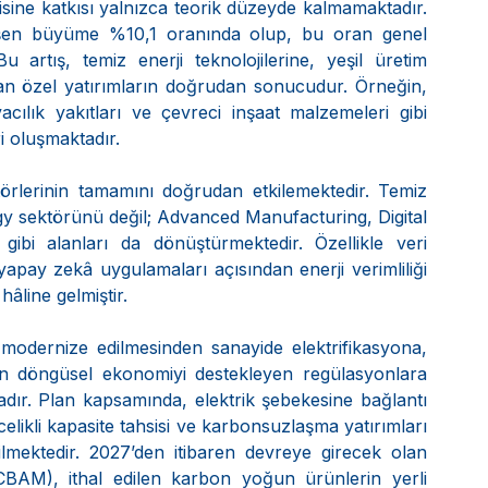
isine katkısı yalnızca teorik düzeyde kalmamaktadır. 
şen büyüme %10,1 oranında olup, bu oran genel 
artış, temiz enerji teknolojilerine, yeşil üretim 
lan özel yatırımların doğrudan sonucudur. Örneğin, 
vacılık yakıtları ve çevreci inşaat malzemeleri gibi 
i oluşmaktadır.
örlerinin tamamını doğrudan etkilemektedir. Temiz 
gy sektörünü değil; Advanced Manufacturing, Digital 
ibi alanları da dönüştürmektedir. Özellikle veri 
e yapay zekâ uygulamaları açısından enerji verimliliği 
âline gelmiştir.
modernize edilmesinden sanayide elektrifikasyona, 
en döngüsel ekonomiyi destekleyen regülasyonlara 
dır. Plan kapsamında, elektrik şebekesine bağlantı 
celikli kapasite tahsisi ve karbonsuzlaşma yatırımları 
ilmektedir. 2027’den itibaren devreye girecek olan 
AM), ithal edilen karbon yoğun ürünlerin yerli 