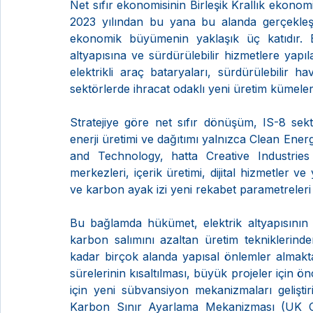
Net sıfır ekonomisinin Birleşik Krallık ekonom
2023 yılından bu yana bu alanda gerçekle
ekonomik büyümenin yaklaşık üç katıdır. Bu 
altyapısına ve sürdürülebilir hizmetlere yapı
elektrikli araç bataryaları, sürdürülebilir ha
sektörlerde ihracat odaklı yeni üretim kümeler
Stratejiye göre net sıfır dönüşüm, IS-8 sekt
enerji üretimi ve dağıtımı yalnızca Clean Ener
and Technology, hatta Creative Industries g
merkezleri, içerik üretimi, dijital hizmetler v
ve karbon ayak izi yeni rekabet parametreleri h
Bu bağlamda hükümet, elektrik altyapısının 
karbon salımını azaltan üretim tekniklerind
kadar birçok alanda yapısal önlemler almakta
sürelerinin kısaltılması, büyük projeler için ön
için yeni sübvansiyon mekanizmaları geliştir
Karbon Sınır Ayarlama Mekanizması (UK CB