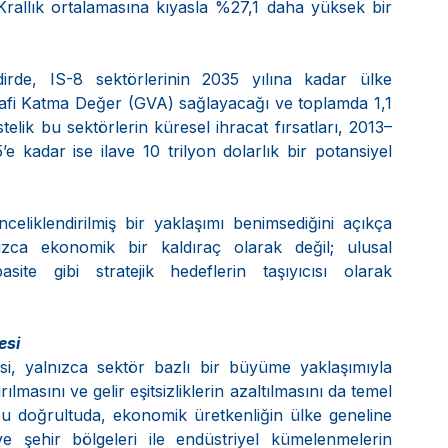
k Krallık ortalamasına kıyasla %27,1 daha yüksek bir 
rde, IS-8 sektörlerinin 2035 yılına kadar ülke 
isafi Katma Değer (GVA) sağlayacağı ve toplamda 1,1 
elik bu sektörlerin küresel ihracat fırsatları, 2013–
 kadar ise ilave 10 trilyon dolarlık bir potansiyel 
celiklendirilmiş bir yaklaşımı benimsediğini açıkça 
zca ekonomik bir kaldıraç olarak değil; ulusal 
ite gibi stratejik hedeflerin taşıyıcısı olarak 
esi
jisi, yalnızca sektör bazlı bir büyüme yaklaşımıyla 
lmasını ve gelir eşitsizliklerin azaltılmasını da temel 
Bu doğrultuda, ekonomik üretkenliğin ülke geneline 
i ve şehir bölgeleri ile endüstriyel kümelenmelerin 