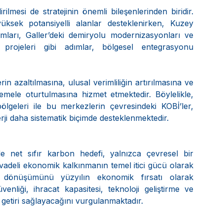
rilmesi de stratejinin önemli bileşenlerinden biridir. 
sek potansiyelli alanlar desteklenirken, Kuzey 
rımları, Galler’deki demiryolu modernizasyonları ve 
projeleri gibi adımlar, bölgesel entegrasyonu 
in azaltılmasına, ulusal verimliliğin artırılmasına ve 
temele oturtulmasına hizmet etmektedir. Böylelikle, 
geleri ile bu merkezlerin çevresindeki KOBİ’ler, 
rji daha sistematik biçimde desteklenmektedir.
nde net sıfır karbon hedefi, yalnızca çevresel bir 
adeli ekonomik kalkınmanın temel itici gücü olarak 
r dönüşümünü yüzyılın ekonomik fırsatı olarak 
iği, ihracat kapasitesi, teknoloji geliştirme ve 
 getiri sağlayacağını vurgulanmaktadır.