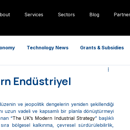
bout
Services
Sectors
Blog
Partne
onomy
Technology News
Grants & Subsidies
ern Endüstriyel
zenin ve jeopolitik dengelerin yeniden şekillendiği 
ı uzun vadeli ve kapsamlı bir planla dönüştürmeyi 
anan “
The UK’s Modern Industrial Strategy
” başlıklı 
ra bölgesel kalkınma, çevresel sürdürülebilirlik, 