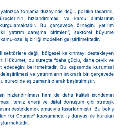
i yalnızca fonlama düzeyinde değil, politika tasarımı, 
üreçlerinin hızlandırılması ve kamu alımlarının 
 kurgulamaktadır. Bu çerçevede örneğin; yatırım 
ikli yatırım danışma birimleri”, sektörel büyüme 
amu-özel iş birliği modelleri geliştirilmektedir.
i sektörlere değil, bölgesel kalkınmayı destekleyen 
ır. Hükümet, bu süreçte “daha güçlü, daha çevik ve 
t edeceğini belirtmektedir. Bu kapsamda kurumsal 
eleştirilmesi ve yatırımların istikrarlı bir çerçevede 
u süreci de eş zamanlı olarak başlatılmıştır.
ızlandırılması hem de daha kaliteli istihdamın 
ması, temiz enerji ve dijital dönüşüm gibi stratejik 
ddiasını desteklemek amacıyla tasarlanmıştır. Bu bakış 
lan for Change” kapsamında, iş dünyası ile kurulan 
uşturmaktadır.