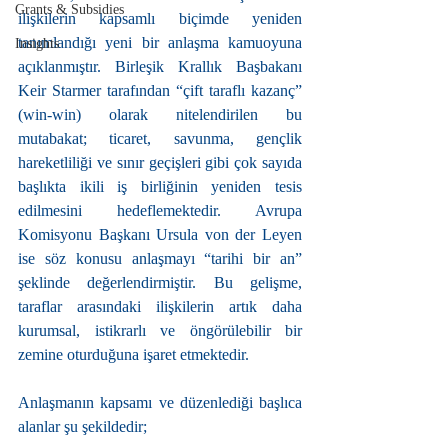
Grants & Subsidies
ilişkilerin kapsamlı biçimde yeniden 
tanımlandığı yeni bir anlaşma kamuoyuna 
Insights
açıklanmıştır. Birleşik Krallık Başbakanı 
Keir Starmer tarafından “çift taraflı kazanç” 
(win-win) olarak nitelendirilen bu 
mutabakat; ticaret, savunma, gençlik 
hareketliliği ve sınır geçişleri gibi çok sayıda 
başlıkta ikili iş birliğinin yeniden tesis 
edilmesini hedeflemektedir. Avrupa 
Komisyonu Başkanı Ursula von der Leyen 
ise söz konusu anlaşmayı “tarihi bir an” 
şeklinde değerlendirmiştir. Bu gelişme, 
taraflar arasındaki ilişkilerin artık daha 
kurumsal, istikrarlı ve öngörülebilir bir 
zemine oturduğuna işaret etmektedir.
Anlaşmanın kapsamı ve düzenlediği başlıca 
alanlar şu şekildedir;