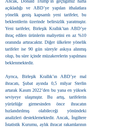
Ancak, Donald Trump’ın geçtiğimiz hafta 
açıkladığı ve ABD’ye yapılan ithalatlara 
yönelik geniş kapsamlı yeni tarifeler, bu 
beklentilerin üzerinde belirsizlik yaratmıştır. 
Yeni tarifeler, Birleşik Krallık’tan ABD’ye 
ihraç edilen ürünlerin maliyetini en az %10 
oranında artıracaktır. Diğer ülkelere yönelik 
tarifeler ise 90 gün süreyle askıya alınmış 
olup, bu süre içinde müzakerelerin yapılması 
beklenmektedir.
Ayrıca, Birleşik Krallık’ın ABD’ye mal 
ihracatı, Şubat ayında 0,5 milyar Sterlin 
artarak Kasım 2022’den bu yana en yüksek 
seviyeye ulaşmıştır. Bu artış, tarifelerin 
yürürlüğe girmesinden önce ihracatın 
hızlandırılmış olabileceği yönündeki 
analizleri desteklemektedir. Ancak, İngiltere 
İstatistik Kurumu, aylık ihracat rakamlarının 