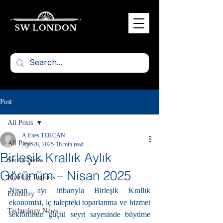
Post
All Posts
A.Enes TEKCAN
All Posts
Apr 28, 2025
16 min read
Birleşik Krallık Aylık
Sector News
Görünüm – Nisan 2025
Monthly Reports
Nisan ayı itibarıyla Birleşik Krallık 
Economy
ekonomisi, iç talepteki toparlanma ve hizmet 
Technology News
sektörünün güçlü seyri sayesinde büyüme 