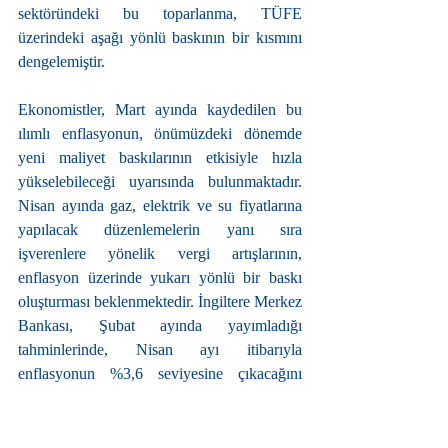
sektöründeki bu toparlanma, TÜFE 
üzerindeki aşağı yönlü baskının bir kısmını 
dengelemiştir.
Ekonomistler, Mart ayında kaydedilen bu 
ılımlı enflasyonun, önümüzdeki dönemde 
yeni maliyet baskılarının etkisiyle hızla 
yükselebileceği uyarısında bulunmaktadır. 
Nisan ayında gaz, elektrik ve su fiyatlarına 
yapılacak düzenlemelerin yanı sıra 
işverenlere yönelik vergi artışlarının, 
enflasyon üzerinde yukarı yönlü bir baskı 
oluşturması beklenmektedir. İngiltere Merkez 
Bankası, Şubat ayında yayımladığı 
tahminlerinde, Nisan ayı itibarıyla 
enflasyonun %3,6 seviyesine çıkacağını 
öngörmüştür. Ancak, bu tahminlerin 
ardından ABD Başkanı Donald Trump’ın 
duyurduğu kapsamlı ticaret tarifeleri, küresel 