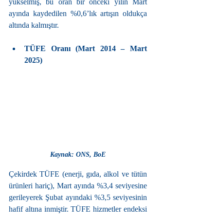
yükselmiş, bu oran bir önceki yılın Mart 
ayında kaydedilen %0,6’lık artışın oldukça 
altında kalmıştır.
TÜFE Oranı (Mart 2014 – Mart 
2025)
Kaynak: ONS, BoE
Çekirdek TÜFE (enerji, gıda, alkol ve tütün 
ürünleri hariç), Mart ayında %3,4 seviyesine 
gerileyerek Şubat ayındaki %3,5 seviyesinin 
hafif altına inmiştir. TÜFE hizmetler endeksi 