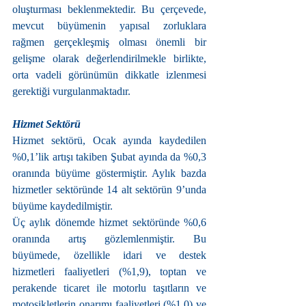
oluşturması beklenmektedir. Bu çerçevede, 
mevcut büyümenin yapısal zorluklara 
rağmen gerçekleşmiş olması önemli bir 
gelişme olarak değerlendirilmekle birlikte, 
orta vadeli görünümün dikkatle izlenmesi 
gerektiği vurgulanmaktadır.
Hizmet Sektörü
Hizmet sektörü, Ocak ayında kaydedilen 
%0,1’lik artışı takiben Şubat ayında da %0,3 
oranında büyüme göstermiştir. Aylık bazda 
hizmetler sektöründe 14 alt sektörün 9’unda 
büyüme kaydedilmiştir.
Üç aylık dönemde hizmet sektöründe %0,6 
oranında artış gözlemlenmiştir. Bu 
büyümede, özellikle idari ve destek 
hizmetleri faaliyetleri (%1,9), toptan ve 
perakende ticaret ile motorlu taşıtların ve 
motosikletlerin onarımı faaliyetleri (%1,0) ve 