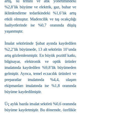
artış, su temini ve atık yönetimindeki 
%2,8’lik büyüme ve elektrik, gaz, buhar ve 
iklimlendirme tedarikindeki %1,6’lık artış 
etkili olmuştur. Madencilik ve taş ocakçılığı 
faaliyetlerinde ise %0,7 oranında düşüş 
yaşanmıştır.
İmalat sektöründe Şubat ayında kaydedilen 
%2,2’lik büyümede, 13 alt sektörün 10’unda 
artış gözlemlenmiştir. En büyük pozitif katkı, 
bilgisayar, elektronik ve optik ürünler 
imalatında kaydedilen %9,8’lik büyümeden 
gelmiştir. Ayrıca, temel eczacılık ürünleri ve 
preparatlar imalatında %4,4, ulaşım 
ekipmanları imalatında ise %1,8 oranında 
büyüme kaydedilmiştir.
Üç aylık bazda imalat sektörü %0,6 oranında 
büyüme kaydetmiştir. Bu dönemde, özellikle 