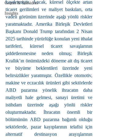
kaydetmiştir. Ancak, küresel ölçekte artan 
Grants & Subsidies
ticaret gerilimleri ve maliyet baskıları, orta 
Insights
vadeli görünüm üzerinde aşağı yönlü riskler 
yaratmaktadır. Amerika Birleşik Devletleri 
Başkanı Donald Trump tarafından 2 Nisan 
2025 tarihinde yürürlüğe konulan yeni ithalat 
tarifeleri, küresel ticaret savaşlarının 
şiddetlenmesine neden olmuş; Birleşik 
Krallık’ın önümüzdeki döneme ait dış ticaret 
ve büyüme beklentileri üzerinde yeni 
belirsizlikler yaratmıştır. Özellikle otomotiv, 
makine ve eczacılık ürünleri gibi sektörlerde 
ABD pazarına yönelik ihracatın daha 
maliyetli hale gelmesi, sanayi üretimi ve 
istihdam üzerinde aşağı yönlü riskler 
oluşturmaktadır. İhracatın önemli bir 
bölümünün ABD pazarına bağımlı olduğu 
sektörlerde, pazar kayıplarının telafisi için 
alternatif destinasyon arayışlarının 